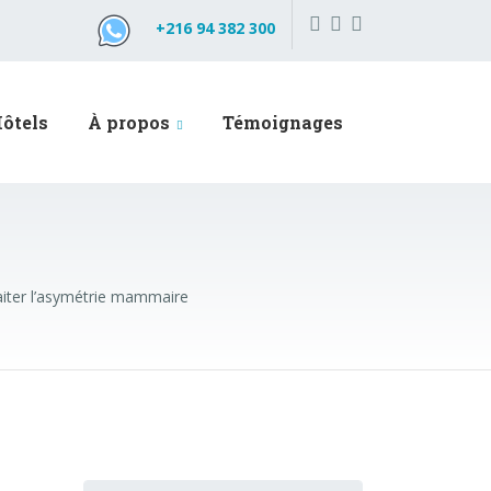
+216 94 382 300
ôtels
À propos
Témoignages
raiter l’asymétrie mammaire