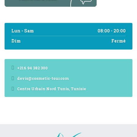
Lun - Sam
08:00 - 20:00
Dim
Fermé
+216 94 382 300
devis@cosmetic-tour.com
Centre Urbain Nord Tunis, Tunisie