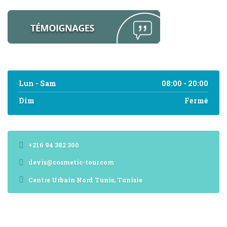
Lun - Sam
08:00 - 20:00
Dim
Fermé
+216 94 382 300
devis@cosmetic-tour.com
Centre Urbain Nord Tunis, Tunisie